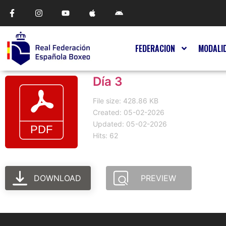
FEDERACION
MODALI
Día 3
File size: 428.86 KB
Created: 05-02-2026
Updated: 05-02-2026
Hits: 62
DOWNLOAD
PREVIEW