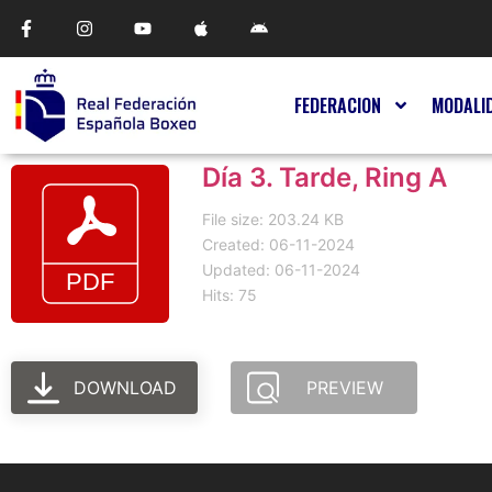
FEDERACION
MODALI
Día 3. Tarde, Ring A
File size: 203.24 KB
Created: 06-11-2024
Updated: 06-11-2024
Hits: 75
DOWNLOAD
PREVIEW