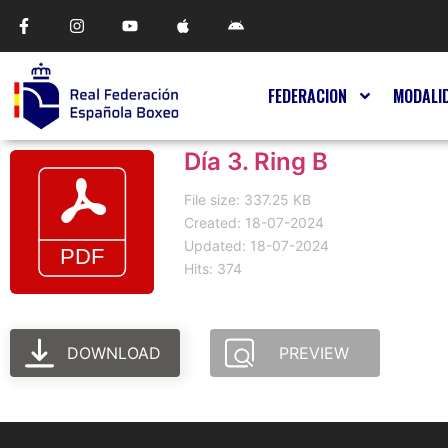
FEDERACION
MODALI
Día 3. Ring B
File size: 337.25 KB
Created: 18-07-2024
Updated: 18-07-2024
Hits: 374
DOWNLOAD
PREVIEW