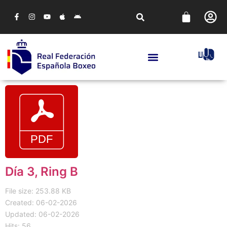
Día 3, Ring B
File size: 253.88 KB
Created: 06-02-2026
Updated: 06-02-2026
Hits: 56