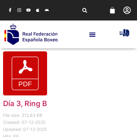
Día 3, Ring B
File size: 312.83 KB
Created: 07-12-2025
Updated: 07-12-2025
Hits: 89