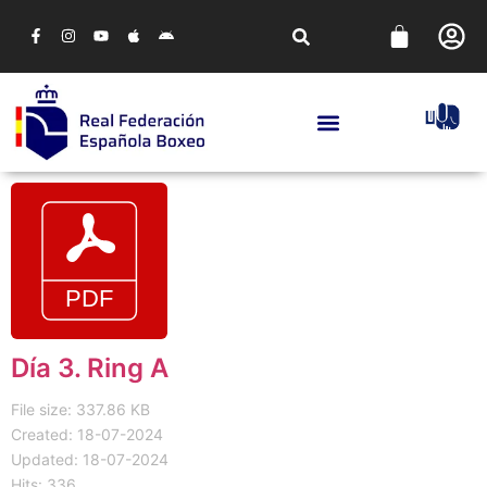
Día 3. Ring A
File size: 337.86 KB
Created: 18-07-2024
Updated: 18-07-2024
Hits: 336