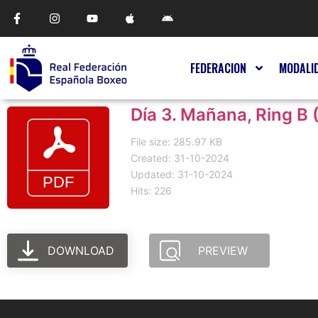
FEDERACION
MODALI
Día 3. Mañana, Ring B 
File size: 285.97 KB
Created: 31-10-2024
Updated: 31-10-2024
Hits: 226
DOWNLOAD
PREVIEW