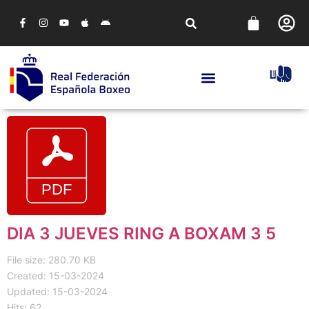
DIA 3 JUEVES RING A BOXAM 3 5
File size: 280.70 KB
Created: 15-03-2024
Updated: 15-03-2024
Hits: 62