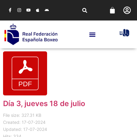
Día 3, jueves 18 de julio
File size: 327.31 KB
Created: 17-07-2024
Updated: 17-07-2024
Hits: 334