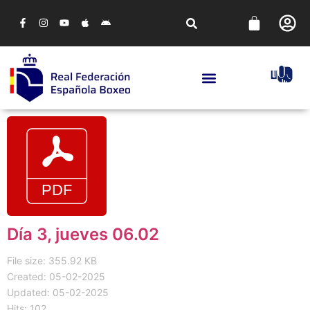
Día 3, jueves 06.02
File size: 355.92 KB
Created: 05-02-2025
Updated: 05-02-2025
Hits: 102