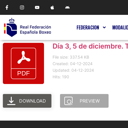
FEDERACION
MODALI
Día 3, 5 de diciembre. 
File size: 337.54 KB
Created: 04-12-2024
Updated: 04-12-2024
Hits: 190
DOWNLOAD
PREVIEW