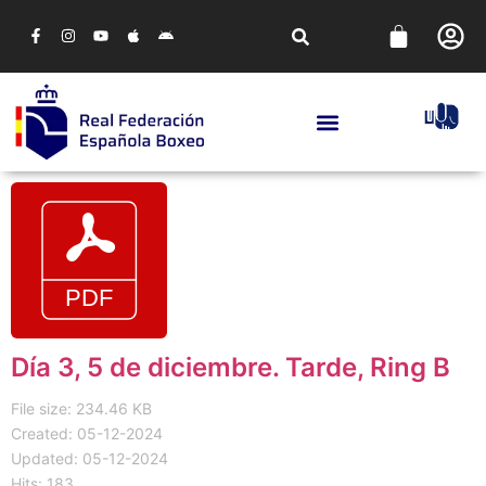
Día 3, 5 de diciembre. Tarde, Ring B
File size: 234.46 KB
Created: 05-12-2024
Updated: 05-12-2024
Hits: 183