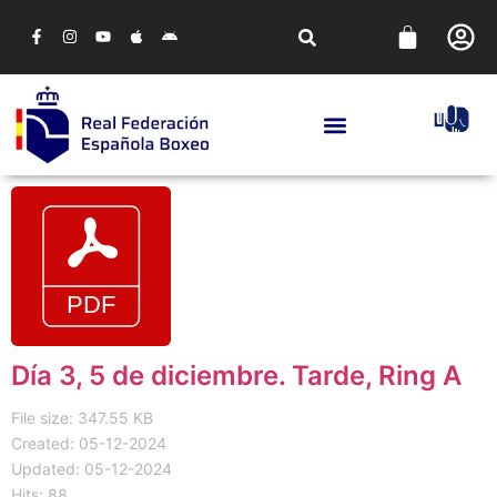
Día 3, 5 de diciembre. Tarde, Ring A
File size: 347.55 KB
Created: 05-12-2024
Updated: 05-12-2024
Hits: 88