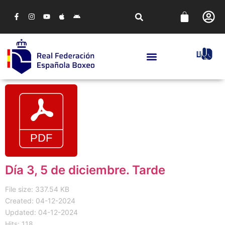
Día 3, 5 de diciembre. Tarde
File size: 337.54 KB
Created: 04-12-2024
Updated: 04-12-2024
Hits: 118