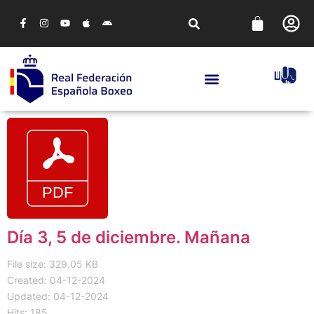
Día 3, 5 de diciembre. Mañana
File size: 329.05 KB
Created: 04-12-2024
Updated: 04-12-2024
Hits: 185