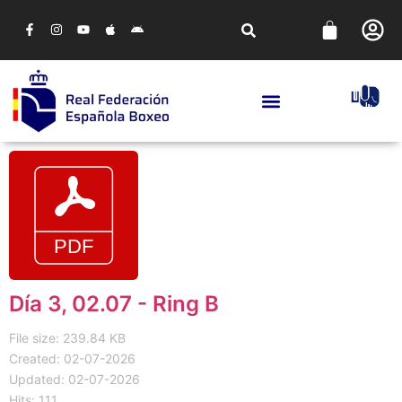
Día 3, 02.07 - Ring B
File size: 239.84 KB
Created: 02-07-2026
Updated: 02-07-2026
Hits: 111