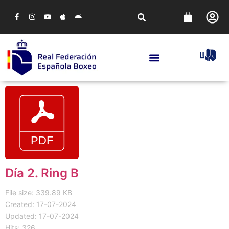
Día 2. Ring B
File size: 339.89 KB
Created: 17-07-2024
Updated: 17-07-2024
Hits: 326