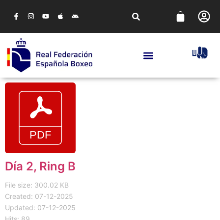
Día 2, Ring B
File size: 300.02 KB
Created: 07-12-2025
Updated: 07-12-2025
Hits: 89