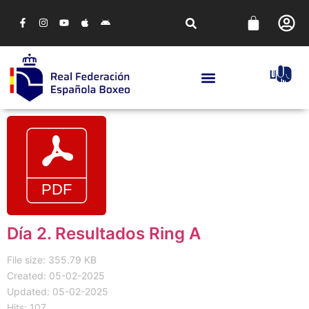
Día 2. Resultados Ring A
File size: 355.79 KB
Created: 05-02-2025
Updated: 05-02-2025
Hits: 107