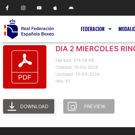
FEDERACION
MODALI
DIA 2 MIERCOLES RIN
File size: 274.58 KB
Created: 15-03-2024
Updated: 15-03-2024
Hits: 61
DOWNLOAD
PREVIEW