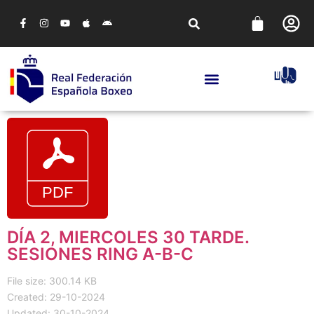
DÍA 2, MIERCOLES 30 TARDE.
SESIONES RING A-B-C
File size: 300.14 KB
Created: 29-10-2024
Updated: 30-10-2024