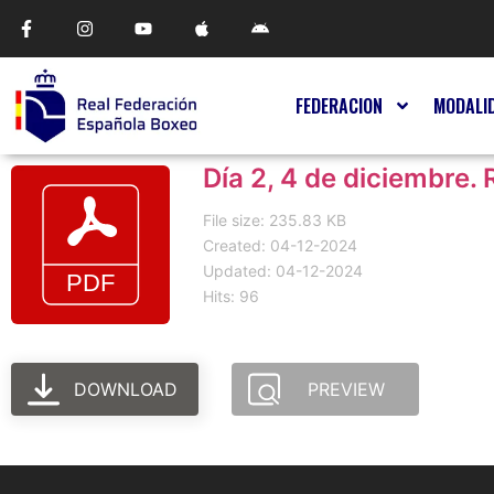
FEDERACION
MODALI
Día 2, 4 de diciembre. 
File size: 235.83 KB
Created: 04-12-2024
Updated: 04-12-2024
Hits: 96
DOWNLOAD
PREVIEW