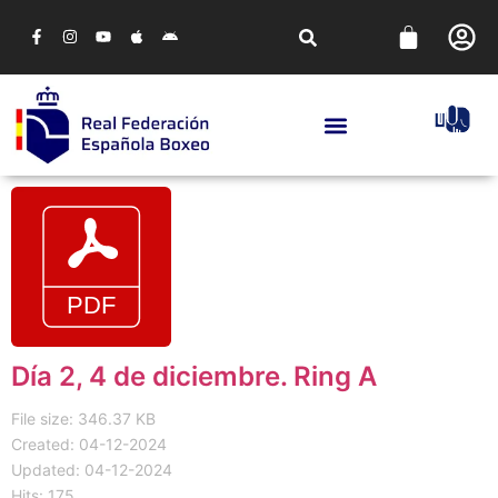
Día 2, 4 de diciembre. Ring A
File size: 346.37 KB
Created: 04-12-2024
Updated: 04-12-2024
Hits: 175