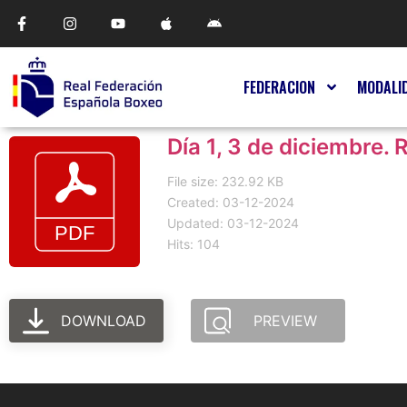
FEDERACION
MODALI
Día 1, 3 de diciembre. 
File size: 232.92 KB
Created: 03-12-2024
Updated: 03-12-2024
Hits: 104
DOWNLOAD
PREVIEW