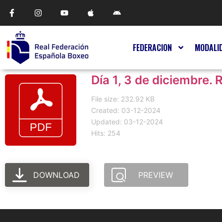
FEDERACION
MODALI
Día 1, 3 de diciembre. 
File size: 232.92 KB
Created: 03-12-2024
Updated: 03-12-2024
Hits: 254
DOWNLOAD
PREVIEW