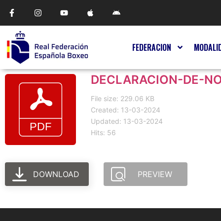
FEDERACION
MODALI
DECLARACION-DE-N
File size: 229.06 KB
Created: 13-03-2024
Updated: 13-03-2024
Hits: 56
DOWNLOAD
PREVIEW