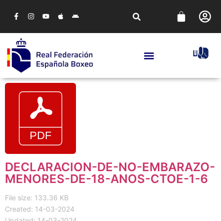
DECLARACION-DE-NO-EMBARAZO-
MENORES-DE-18-ANOS-CTOE-1-6
File size: 133.36 KB
Created: 14-03-2024
Updated: 14-03-2024