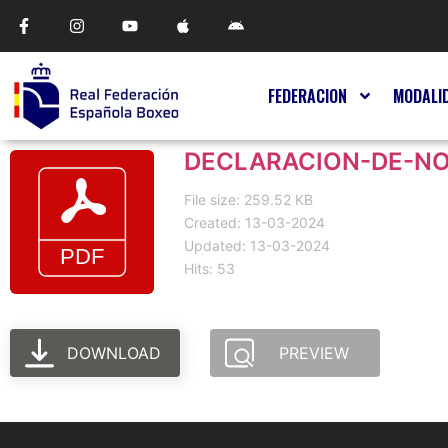
FEDERACION
MODALI
DECLARACION-DE-N
File size: 259.52 KB
Created: 13-03-2024
Updated: 13-03-2024
Hits: 53
DOWNLOAD
PREVIEW