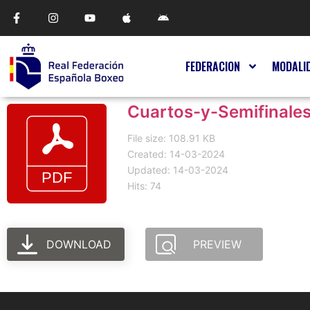
FEDERACION
MODALI
Cuartos-y-Semifinale
File size: 108.91 KB
Created: 14-03-2024
Updated: 14-03-2024
Hits: 74
DOWNLOAD
PREVIEW