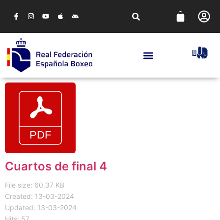
Cuartos de final 4
File size: 60.37 KB
Created: 13-03-2024
Updated: 13-03-2024
Hits: 57