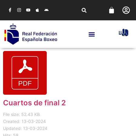
Cuartos de final 2
File size: 52.43 KB
Created: 13-03-2024
Updated: 13-03-2024
Hits: 58