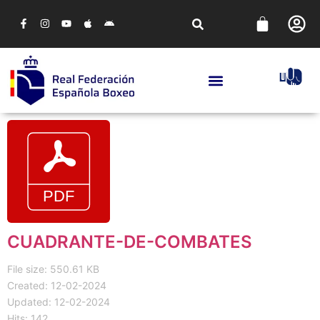
CUADRANTE-DE-COMBATES
File size: 550.61 KB
Created: 12-02-2024
Updated: 12-02-2024
Hits: 142