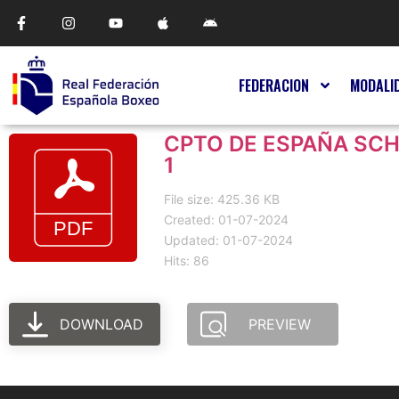
FEDERACION
MODALI
CPTO DE ESPAÑA SCH
1
File size: 425.36 KB
Created: 01-07-2024
Updated: 01-07-2024
Hits: 86
DOWNLOAD
PREVIEW