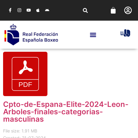
Cpto-de-Espana-Elite-2024-Leon-
Arboles-finales-categorias-
masculinas
File size: 1.91 MB
Created: 21-07-2024