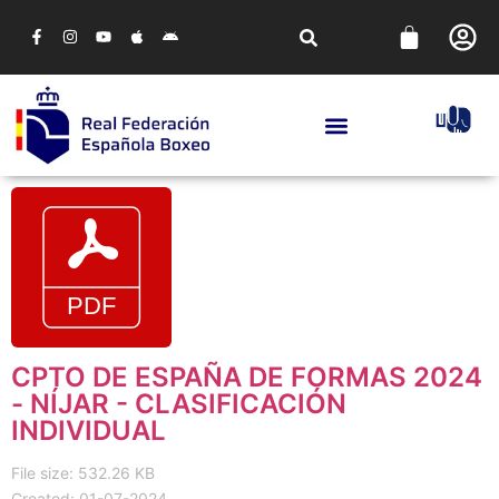
CPTO DE ESPAÑA DE FORMAS 2024
- NÍJAR - CLASIFICACIÓN
INDIVIDUAL
File size: 532.26 KB
Created: 01-07-2024