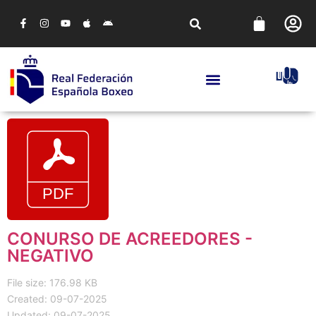
CONURSO DE ACREEDORES -
NEGATIVO
File size: 176.98 KB
Created: 09-07-2025
Updated: 09-07-2025