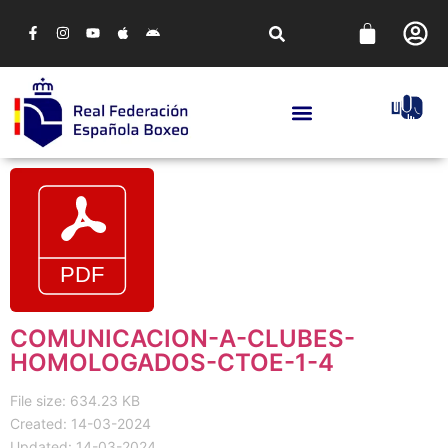
COMUNICACION-A-CLUBES-
HOMOLOGADOS-CTOE-1-4
File size: 634.23 KB
Created: 14-03-2024
Updated: 14-03-2024