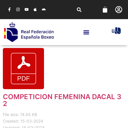
COMPETICION FEMENINA DACAL 3
2
File size: 74.65 KB
Created: 15-03-2024
Updated: 15-03-2024