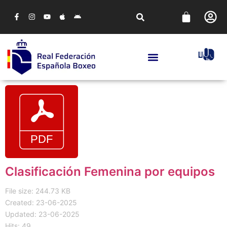
Clasificación Femenina por equipos
File size: 244.73 KB
Created: 23-06-2025
Updated: 23-06-2025
Hits: 49