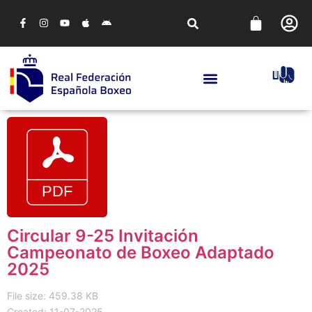
Circular 9-25 Invitación
Campeonato de Boxeo Adaptado
2025
File size: 459.38 KB
Created: 11-07-2025