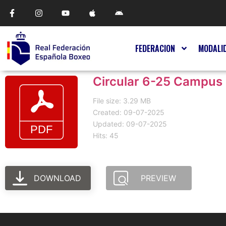
FEDERACION
MODALI
Circular 6-25 Campus
File size: 3.29 MB
Created: 09-07-2025
Updated: 09-07-2025
Hits: 45
DOWNLOAD
PREVIEW