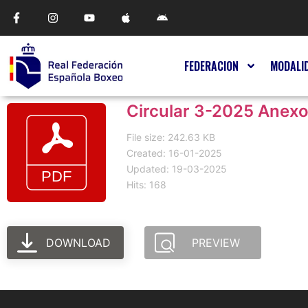
FEDERACION
MODALI
Circular 3-2025 Ane
File size: 242.63 KB
Created: 16-01-2025
Updated: 19-03-2025
Hits: 168
DOWNLOAD
PREVIEW