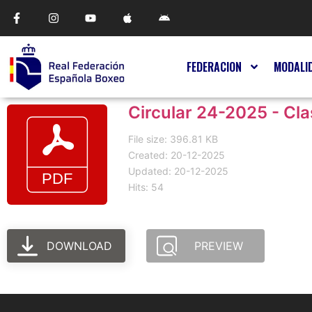
FEDERACION
MODALI
Circular 24-2025 - Cl
File size: 396.81 KB
Created: 20-12-2025
Updated: 20-12-2025
Hits: 54
DOWNLOAD
PREVIEW