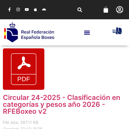
Circular 24-2025 - Clasificación en
categorías y pesos año 2026 -
RFEBoxeo v2
File size: 397.11 KB
Created: 22-12-2025