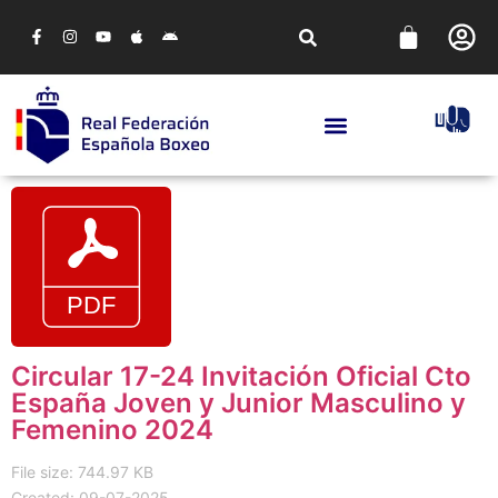
Circular 17-24 Invitación Oficial Cto
España Joven y Junior Masculino y
Femenino 2024
File size: 744.97 KB
Created: 09-07-2025