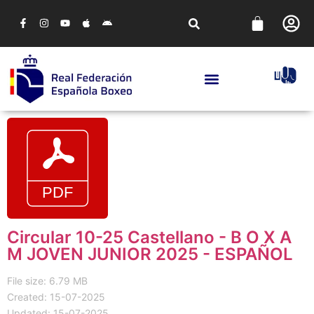
Circular 10-25 Castellano - B O X A
M JOVEN JUNIOR 2025 - ESPAÑOL
File size: 6.79 MB
Created: 15-07-2025
Updated: 15-07-2025