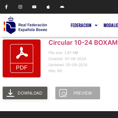
FEDERACION
MODALI
Circular 10-24 BOX
File size: 2.81 MB
Created: 30-08-2024
Updated: 30-08-2024
Hits: 99
DOWNLOAD
PREVIEW