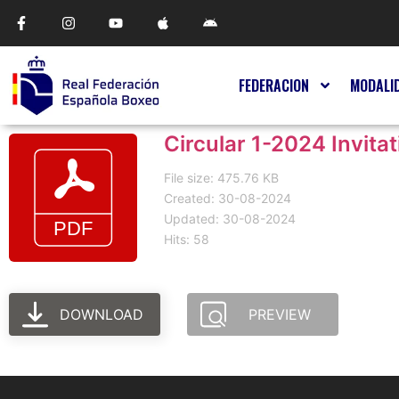
FEDERACION
MODALI
Circular 1-2024 Invit
File size: 475.76 KB
Created: 30-08-2024
Updated: 30-08-2024
Hits: 58
DOWNLOAD
PREVIEW