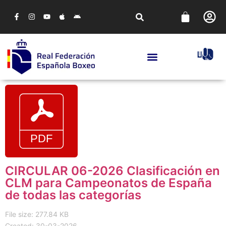
CIRCULAR 06-2026 Clasificación en
CLM para Campeonatos de España
de todas las categorías
File size: 277.84 KB
Created: 30-03-2026