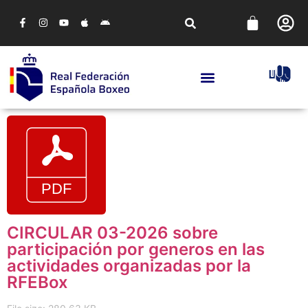
CIRCULAR 03-2026 sobre
participación por generos en las
actividades organizadas por la
RFEBox